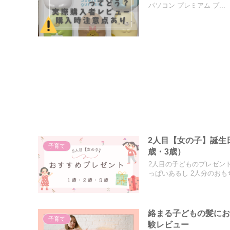
パソコン プレミアム プ...
2人目【女の子】誕生
子育て
歳・3歳）
2人目の子どものプレゼン
っぱいあるし 2人分のおもち.
絡まる子どもの髪に
子育て
験レビュー