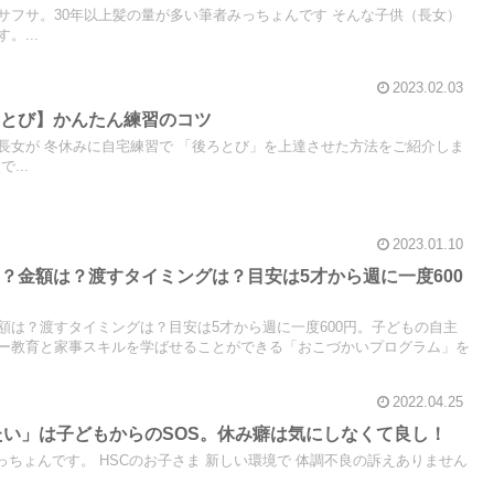
サフサ。30年以上髪の量が多い筆者みっちょんです そんな子供（長女）
。...
2023.02.03
ろとび】かんたん練習のコツ
長女が 冬休みに自宅練習で 「後ろとび」を上達させた方法をご紹介しま
...
2023.01.10
？金額は？渡すタイミングは？目安は5才から週に一度600
額は？渡すタイミングは？目安は5才から週に一度600円。子どもの自主
ー教育と家事スキルを学ばせることができる「おこづかいプログラム」を
2022.04.25
たい」は子どもからのSOS。休み癖は気にしなくて良し！
っちょんです。 HSCのお子さま 新しい環境で 体調不良の訴えありません