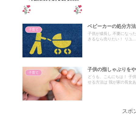
ベビーカーの処分方
子育て
子供が成長し 不要になった
きるなら売りたい！ リユ...
子供の指しゃぶりをや
子育て
どうも、こんにちは！ 子
せる方法は 我が家の長女あー
スポ