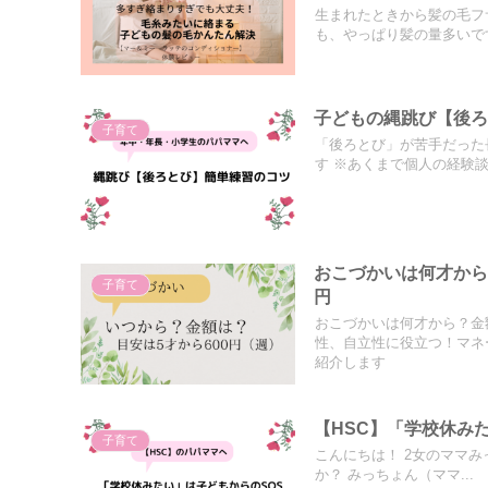
生まれたときから髪の毛フ
も、やっぱり髪の量多いです
子どもの縄跳び【後
子育て
「後ろとび」が苦手だった
す ※あくまで個人の経験談で
おこづかいは何才から
子育て
円
おこづかいは何才から？金
性、自立性に役立つ！マネ
紹介します
【HSC】「学校休み
子育て
こんにちは！ 2女のママみ
か？ みっちょん（ママ...