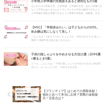
小学校入学準備の失敗談＆あると便利なもの3選
子育て
はじめての小学校入学。入学準備、入学後の生活、あまり想像でき
なくて不安もありませんか？少しでもその不安を解決できるよう、
入学準備の失敗を回避できるように筆者の失敗談、経験談、おすす
めグッズを紹介します。
【HSC】「学校休みたい」は子どもからのSOS。
子育て
休み癖は気にしなくて良し！
こんにちは！ 2女のママみっちょんです。 HSCのお子さま 新しい
環境で 体調不良の訴えありませんか...
子供の指しゃぶりをやめさせる方法11選（日中6選
子育て
+寝るとき5選）
どうも、こんにちは！ 子供の指しゃぶりをやめさせるのに相当苦
労した、みっちょんです。 やめさせる方法...
【ブランディア】はじめての買取依頼！
他社と比べて本当にお得？実際の金額提
示！注意点は？