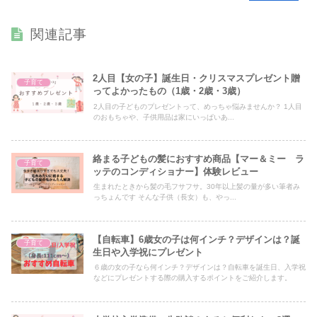
関連記事
2人目【女の子】誕生日・クリスマスプレゼント贈
子育て
ってよかったもの（1歳・2歳・3歳）
2人目の子どものプレゼントって、めっちゃ悩みませんか？ 1人目
のおもちゃや、子供用品は家にいっぱいあ...
絡まる子どもの髪におすすめ商品【マー＆ミー ラ
子育て
ッテのコンディショナー】体験レビュー
生まれたときから髪の毛フサフサ。30年以上髪の量が多い筆者み
っちょんです そんな子供（長女）も、やっ...
【自転車】6歳女の子は何インチ？デザインは？誕
子育て
生日や入学祝にプレゼント
６歳の女の子なら何インチ？デザインは？自転車を誕生日、入学祝
などにプレゼントする際の購入するポイントをご紹介します。